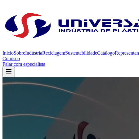
Início
Sobre
Indústria
Reciclagem
Sustentabilidade
Catálogo
Representan
Conosco
Falar com especialista